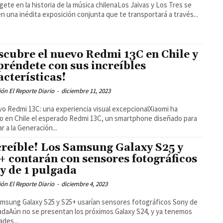
ete en la historia de la música chilenaLos Jaivas y Los Tres se
n una inédita exposición conjunta que te transportará a través...
scubre el nuevo Redmi 13C en Chile y
préndete con sus increíbles
acterísticas!
ón El Reporte Diario
-
diciembre 11, 2023
vo Redmi 13C: una experiencia visual excepcionalXiaomi ha
o en Chile el esperado Redmi 13C, un smartphone diseñado para
r a la Generación...
creíble! Los Samsung Galaxy S25 y
+ contarán con sensores fotográficos
y de 1 pulgada
ón El Reporte Diario
-
diciembre 4, 2023
msung Galaxy S25 y S25+ usarían sensores fotográficos Sony de
adaAún no se presentan los próximos Galaxy S24, y ya tenemos
des...