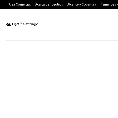
Area Comercial
Acerca de nosotros
Alcance y Cobertura
Términos y 
13.2
C
Santiago