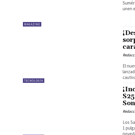
Sumérg
unen e
MAGAZINE
¡De
sor
car
Redacci
El nue
lanzad
cautiva
TECNOLOGÍA
¡In
S25
Son
Redacci
Los Sa
1 pulg
noveda