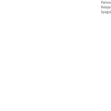
Parive
Reloje
Spagui