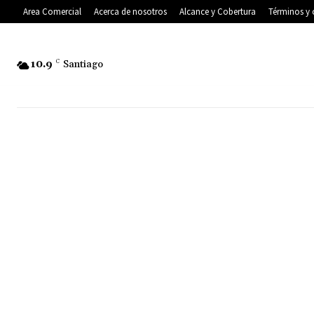
Area Comercial
Acerca de nosotros
Alcance y Cobertura
Términos y 
10.9
C
Santiago