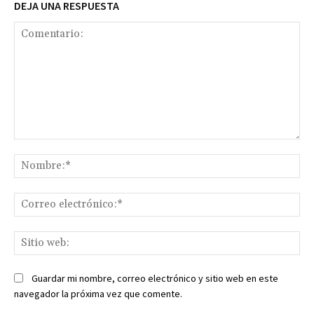
DEJA UNA RESPUESTA
Comentario:
No
Co
ele
Sit
we
Guardar mi nombre, correo electrónico y sitio web en este
navegador la próxima vez que comente.