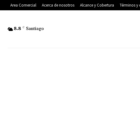
Area Comercial
Acerca de nosotros
Alcance y Cobertura
Términos y 
8.8
C
Santiago