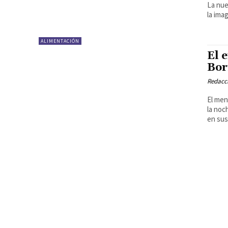
La nue
la ima
ALIMENTACIÓN
El 
Bor
Redacci
El men
la noc
en sus.