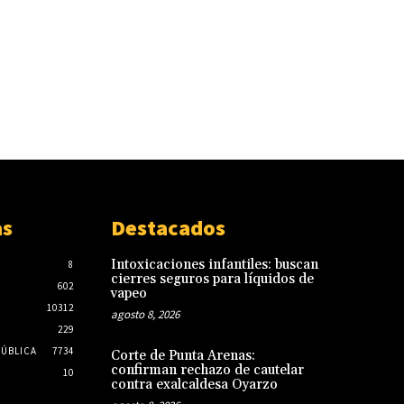
as
Destacados
Intoxicaciones infantiles: buscan
8
cierres seguros para líquidos de
602
vapeo
10312
agosto 8, 2026
229
PÚBLICA
7734
Corte de Punta Arenas:
confirman rechazo de cautelar
10
contra exalcaldesa Oyarzo