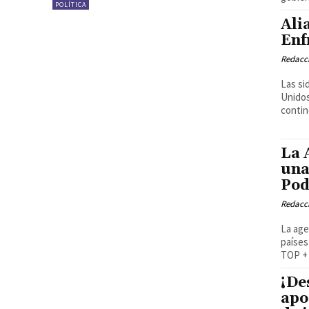
POLÍTICA
Ali
Enf
Redacci
Las si
Unidos
contin
La 
una
Pod
Redacci
La age
países
TOP + 
¡De
apo