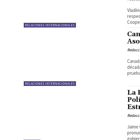
Vladím
respec
Cooper
RELACIONES INTERNACIONALES
Can
Aso
Redacci
Canadá
década
prueba
RELACIONES INTERNACIONALES
La 
Pol
Est
Redacci
Jaime 
pronun
gobiern