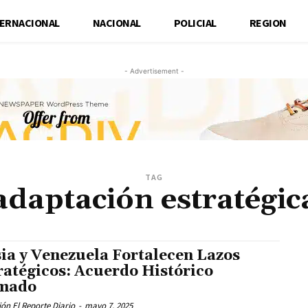
TERNACIONAL
NACIONAL
POLICIAL
REGION
- Advertisement -
TAG
adaptación estratégic
ia y Venezuela Fortalecen Lazos
ratégicos: Acuerdo Histórico
mado
ón El Reporte Diario
-
mayo 7, 2025