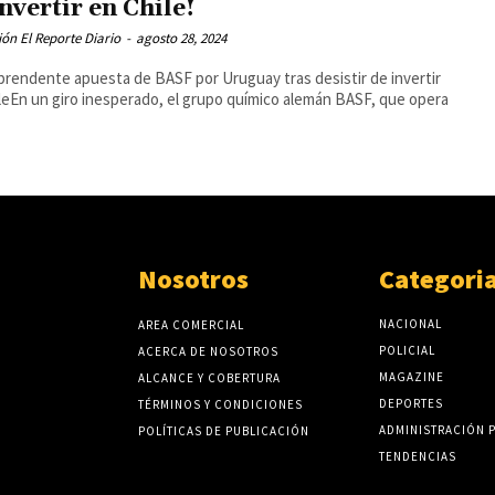
invertir en Chile!
ón El Reporte Diario
-
agosto 28, 2024
prendente apuesta de BASF por Uruguay tras desistir de invertir
leEn un giro inesperado, el grupo químico alemán BASF, que opera
Nosotros
Categori
NACIONAL
AREA COMERCIAL
POLICIAL
ACERCA DE NOSOTROS
MAGAZINE
ALCANCE Y COBERTURA
DEPORTES
TÉRMINOS Y CONDICIONES
ADMINISTRACIÓN 
POLÍTICAS DE PUBLICACIÓN
TENDENCIAS