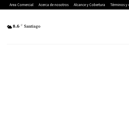
Area Comercial
Acerca de nosotros
Alcance y Cobertura
Términos y 
8.6
C
Santiago