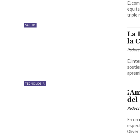
El com
equita
triple 
SALUD
La 
la 
Redacci
El int
sostie
apremi
TECNOLOGÍA
¡Am
del
Redacci
En un 
espect
Oliver