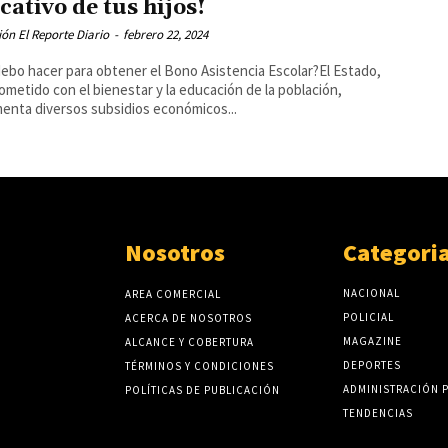
cativo de tus hijos!
ón El Reporte Diario
-
febrero 22, 2024
ebo hacer para obtener el Bono Asistencia Escolar?El Estado,
metido con el bienestar y la educación de la población,
enta diversos subsidios económicos...
Nosotros
Categori
NACIONAL
AREA COMERCIAL
POLICIAL
ACERCA DE NOSOTROS
MAGAZINE
ALCANCE Y COBERTURA
DEPORTES
TÉRMINOS Y CONDICIONES
ADMINISTRACIÓN 
POLÍTICAS DE PUBLICACIÓN
TENDENCIAS