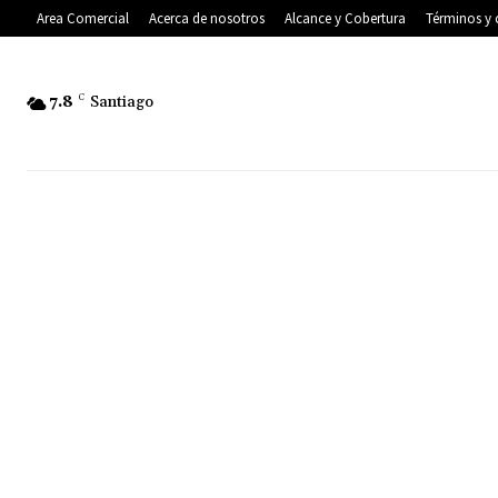
Area Comercial
Acerca de nosotros
Alcance y Cobertura
Términos y 
7.8
C
Santiago