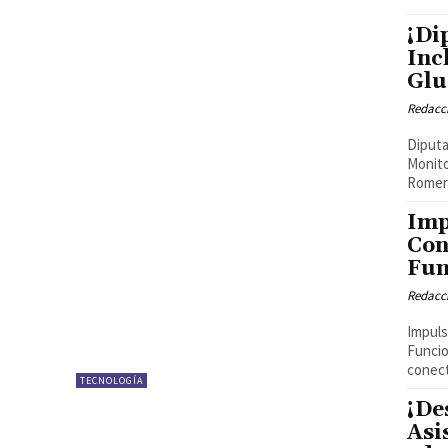
¡Di
Inc
Glu
Redacci
Diputa
Monito
Romero
Imp
Con
Fun
Redacci
Impuls
Funcio
conect
TECNOLOGÍA
¡De
Asi