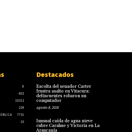
as
Destacados
Escolta del senador Carter
8
frustra asalto en Vitacura:
602
delincuentes robaron un
computador
10312
agosto 8, 2026
229
PÚBLICA
7731
Inusual caída de agua nieve
10
cubre Carahue y Victoria en La
Araucanía