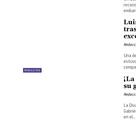
recono
embarc
Lui
tra
exc
Redacci
Una de
estuvo
compar
MAGAZINE
¡La
su 
Redacci
La Div
Gabrie
en el...