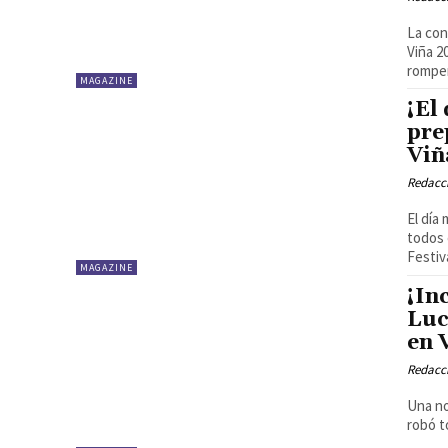
La con
Viña 2
romper 
MAGAZINE
¡El
pre
Viñ
Redacci
El día
todos 
Festiva
MAGAZINE
¡In
Luc
en 
Redacci
Una no
robó t