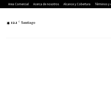
Area Comercial
Acerca de nosotros
Alcance y Cobertura
Términos y 
12.1
C
Santiago