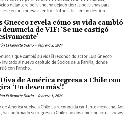
cido delantero boliviano, ha dejado tierras bolivianas para
arse en una nueva aventura futbolística en un destino...
s Gnecco revela cómo su vida cambió
s denuncia de VIF: ‘Se me castigó
esivamente’
ón El Reporte Diario
-
febrero 2, 2024
nuncia que cambió su vidaEl reconocido actor Luis Gnecco
 invitado al nuevo capítulo de Socios de la Parrilla, donde
tió con Pancho...
 Diva de América regresa a Chile con
gira ‘Un deseo más’!
ón El Reporte Diario
-
febrero 1, 2024
a de América vuelve a Chile La reconocida cantante mexicana, Ana
l, ha confirmado su regreso a Chile con dos emocionantes shows