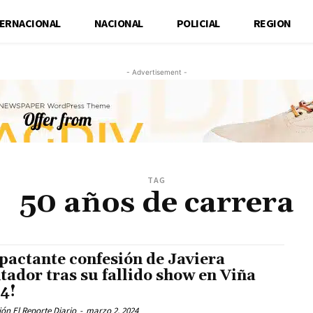
TERNACIONAL
NACIONAL
POLICIAL
REGION
- Advertisement -
TAG
50 años de carrera
pactante confesión de Javiera
tador tras su fallido show en Viña
4!
ón El Reporte Diario
-
marzo 2, 2024