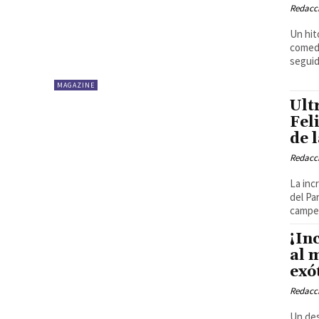
Redacci
Un hit
comedi
seguid
MAGAZINE
Ult
Fel
de 
Redacci
La inc
del Pa
campeó
¡In
al 
exó
Redacci
Un des