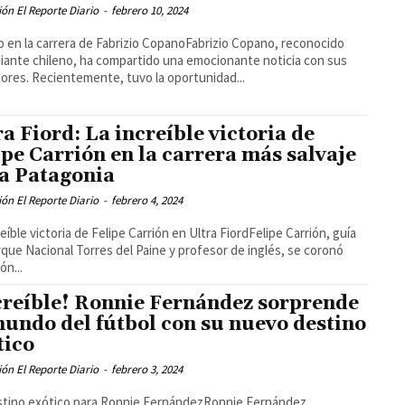
ón El Reporte Diario
-
febrero 10, 2024
o en la carrera de Fabrizio CopanoFabrizio Copano, reconocido
ante chileno, ha compartido una emocionante noticia con sus
ores. Recientemente, tuvo la oportunidad...
ra Fiord: La increíble victoria de
ipe Carrión en la carrera más salvaje
la Patagonia
ón El Reporte Diario
-
febrero 4, 2024
reíble victoria de Felipe Carrión en Ultra FiordFelipe Carrión, guía
rque Nacional Torres del Paine y profesor de inglés, se coronó
n...
creíble! Ronnie Fernández sorprende
mundo del fútbol con su nuevo destino
tico
ón El Reporte Diario
-
febrero 3, 2024
tino exótico para Ronnie FernándezRonnie Fernández,