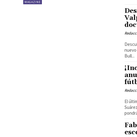
MAGAZINE
Des
Val
doc
Redacci
Descub
nuevo documental La fr
Bull...
¡In
anu
fút
Redacci
El últ
Suárez
pondrá
Fab
esc