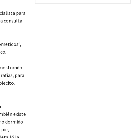
cialista para
la consulta
ometidos”,
co.
, mostrando
rafías, para
piecito.
u
ambién existe
omo dormido
 pie,
detalló la