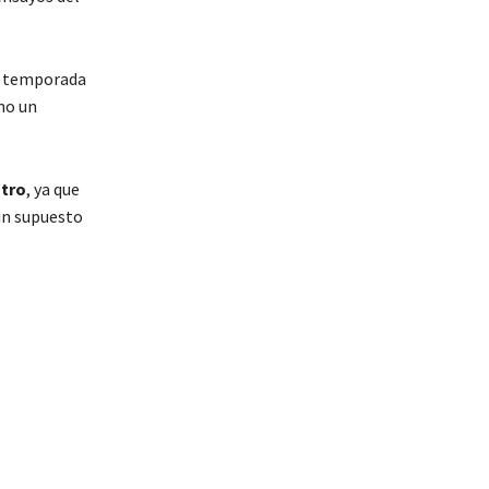
la temporada
mo un
stro
, ya que
 un supuesto