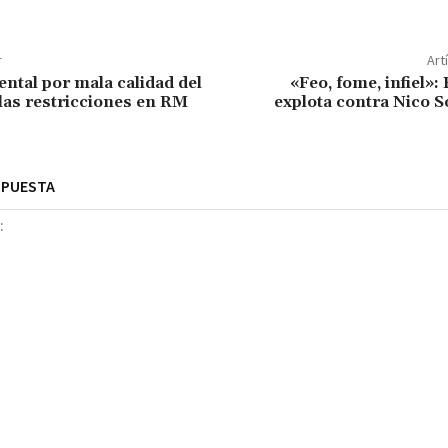
r
Art
ental por mala calidad del
«Feo, fome, infiel»:
 las restricciones en RM
explota contra Nico S
SPUESTA
Nombre:*
Correo
electrónico:*