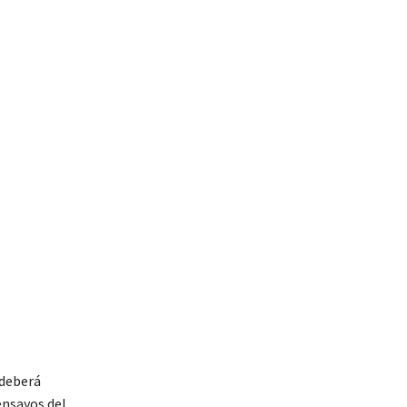
 deberá
ensayos del