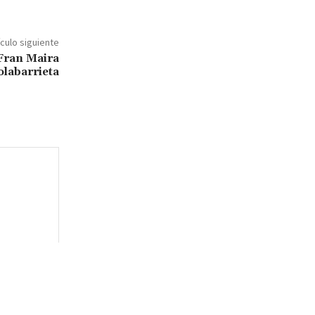
ículo siguiente
 Fran Maira
olabarrieta
Sitio
web: