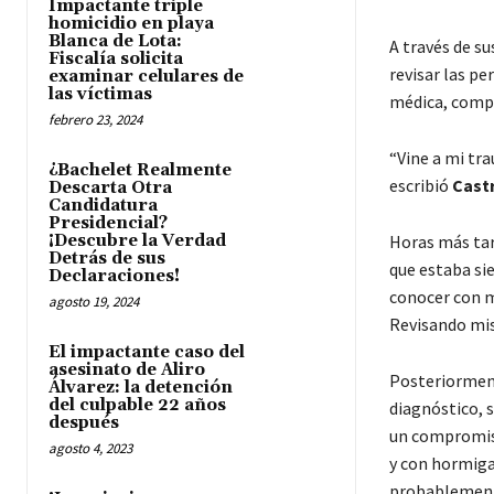
Impactante triple
homicidio en playa
Blanca de Lota:
A través de su
Fiscalía solicita
revisar las pe
examinar celulares de
las víctimas
médica, compa
febrero 23, 2024
“Vine a mi tr
¿Bachelet Realmente
escribió
Cast
Descarta Otra
Candidatura
Presidencial?
¡Descubre la Verdad
Horas más tard
Detrás de sus
que estaba si
Declaraciones!
conocer con ma
agosto 19, 2024
Revisando mis
El impactante caso del
asesinato de Aliro
Posteriormen
Álvarez: la detención
del culpable 22 años
diagnóstico, s
después
un compromiso
agosto 4, 2023
y con hormigas
probablemente 