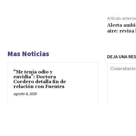
Artículo anterio
Alerta ambi
aire: revisa
Mas Noticias
DEJA UNA RE
“Me tenía odio y
envidia”: Doctora
Cordero detalla fin de
relación con Fuentes
agosto 8, 2026
Naya Fácil y Aaron
Collao: romántico
Comentario:
beso en Cusco tras
polémica por exceso
de velocidad
agosto 8, 2026