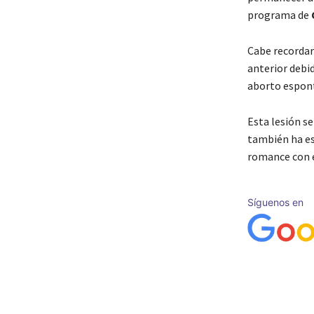
programa de
Cabe recorda
anterior debi
aborto espontá
Esta lesión s
también ha es
romance con e
Síguenos en
Cuota