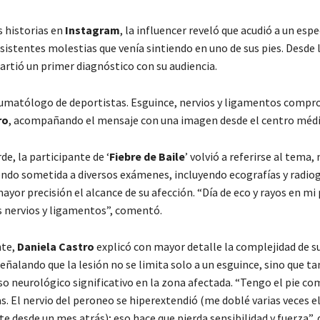
s historias en
Instagram
, la influencer reveló que acudió a un espe
rsistentes molestias que venía sintiendo en uno de sus pies. Desde 
rtió un primer diagnóstico con su audiencia.
aumatólogo de deportistas. Esguince, nervios y ligamentos compr
ro
, acompañando el mensaje con una imagen desde el centro médi
e, la participante de ‘
Fiebre de Baile
’ volvió a referirse al tema
endo sometida a diversos exámenes, incluyendo ecografías y radiog
yor precisión el alcance de su afección. “Día de eco y rayos en mi 
 nervios y ligamentos”, comentó.
te,
Daniela Castro
explicó con mayor detalle la complejidad de s
eñalando que la lesión no se limita solo a un esguince, sino que t
 neurológico significativo en la zona afectada. “Tengo el pie c
. El nervio del peroneo se hiperextendió (me doblé varias veces el
desde un mes atrás); eso hace que pierda sensibilidad y fuerza”, 