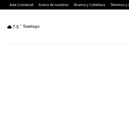
Area Comercial
Acerca de nosotros
Alcance y Cobertura
Términos y 
7.5
C
Santiago