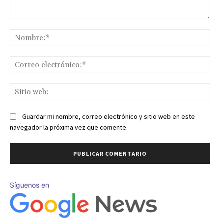
Comentario:
No
Co
ele
Sit
we
Guardar mi nombre, correo electrónico y sitio web en este
navegador la próxima vez que comente.
Síguenos en