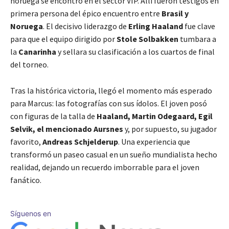
noruega se encontró en el sector VIP. Allí fueron testigos en
primera persona del épico encuentro entre
Brasil y
Noruega
. El decisivo liderazgo de
Erling Haaland
fue clave
para que el equipo dirigido por
Stole Solbakken
tumbara a
la
Canarinha
y sellara su clasificación a los cuartos de final
del torneo.
Tras la histórica victoria, llegó el momento más esperado
para Marcus: las fotografías con sus ídolos. El joven posó
con figuras de la talla de
Haaland, Martin Odegaard, Egil
Selvik, el mencionado Aursnes
y, por supuesto, su jugador
favorito,
Andreas Schjelderup
. Una experiencia que
transformó un paseo casual en un sueño mundialista hecho
realidad, dejando un recuerdo imborrable para el joven
fanático.
Síguenos en