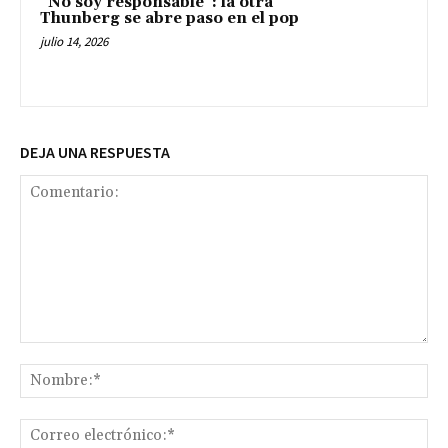
“No soy responsable”: la otra
Thunberg se abre paso en el pop
julio 14, 2026
DEJA UNA RESPUESTA
Comentario:
No
Co