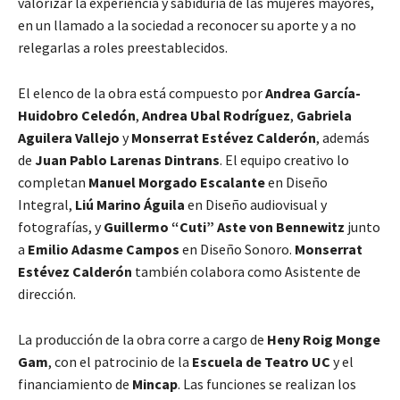
valorizar la experiencia y sabiduría de las mujeres mayores,
en un llamado a la sociedad a reconocer su aporte y a no
relegarlas a roles preestablecidos.
El elenco de la obra está compuesto por
Andrea García-
Huidobro Celedón
,
Andrea Ubal Rodríguez
,
Gabriela
Aguilera Vallejo
y
Monserrat Estévez Calderón
, además
de
Juan Pablo Larenas Dintrans
. El equipo creativo lo
completan
Manuel Morgado Escalante
en Diseño
Integral,
Liú Marino Águila
en Diseño audiovisual y
fotografías, y
Guillermo “Cuti” Aste von Bennewitz
junto
a
Emilio Adasme Campos
en Diseño Sonoro.
Monserrat
Estévez Calderón
también colabora como Asistente de
dirección.
La producción de la obra corre a cargo de
Heny Roig Monge
Gam
, con el patrocinio de la
Escuela de Teatro UC
y el
financiamiento de
Mincap
. Las funciones se realizan los