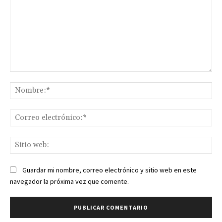
Comentario:
No
Co
ele
Sit
we
Guardar mi nombre, correo electrónico y sitio web en este
navegador la próxima vez que comente.