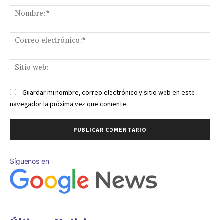
No
Co
ele
Sit
we
Guardar mi nombre, correo electrónico y sitio web en este
navegador la próxima vez que comente.
Síguenos en