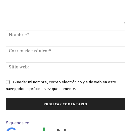
Comentario:
No
Co
ele
Sit
we
Guardar mi nombre, correo electrónico y sitio web en este
navegador la próxima vez que comente.
Síguenos en