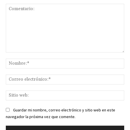
Comentario:
No
Co
ele
Sit
we
Guardar mi nombre, correo electrónico y sitio web en este
navegador la próxima vez que comente.