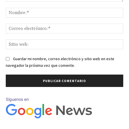
Comentario:
No
Co
ele
Sit
we
Guardar mi nombre, correo electrónico y sitio web en este
navegador la próxima vez que comente.
Síguenos en