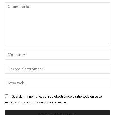
Comentario:
No
Co
ele
Sit
we
Guardar mi nombre, correo electrónico y sitio web en este
navegador la próxima vez que comente.