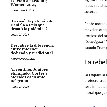
Edición de Leading
Women 2024
redes sociale
noviembre 5, 2024
autoral.
¡La insólita petición de
Desde marzo de
Daniela a Luis que
desató la polémica!
mezclan ataqu
enero 23, 2024
icónicas del 
Great Again”
f
Descubre la diferencia
cuando Trump 
entre internet
dedicado y tradicional
noviembre 30, 2023
La rebe
Argentinos Juniors
eliminado: Cortés y
La respuesta 
Morales caen ante
prefectura de
Belgrano
cese inmediat
mayo 18, 2026
moral que ge