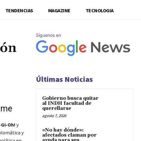
TENDENCIAS
MAGAZINE
TECNOLOGIA
Síguenos en
pón
Últimas Noticias
Gobierno busca quitar
al INDH facultad de
nime
querellarse
agosto 7, 2026
-Gi-Oh!
y
«No hay dónde»:
plomática y
afectados claman por
olítica en
ayuda para sus