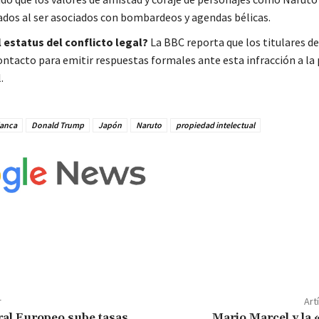
ados al ser asociados con bombardeos y agendas bélicas.
l estatus del conflicto legal?
La BBC reporta que los titulares d
ontacto para emitir respuestas formales ante esta infracción a la
.
lanca
Donald Trump
Japón
Naruto
propiedad intelectual
r
Art
al Europeo sube tasas
Mario Marcel y la 