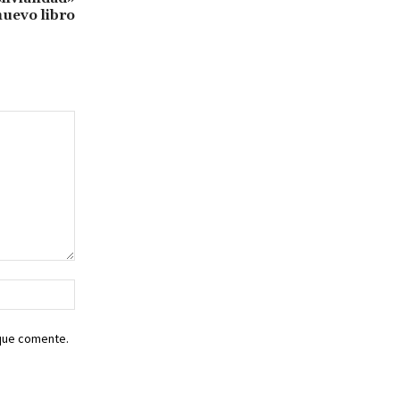
nuevo libro
Sitio
web:
 que comente.