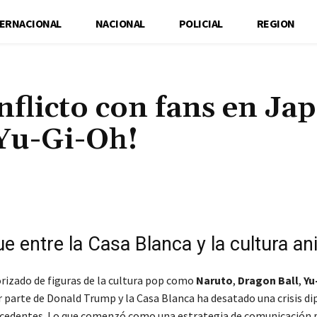
TERNACIONAL
NACIONAL
POLICIAL
REGION
flicto con fans en Ja
 Yu-Gi-Oh!
Cuota
e entre la Casa Blanca y la cultura a
orizado de figuras de la cultura pop como
Naruto
,
Dragon Ball
,
Yu
 parte de Donald Trump y la Casa Blanca ha desatado una crisis di
recedentes. Lo que comenzó como una estrategia de comunicación p