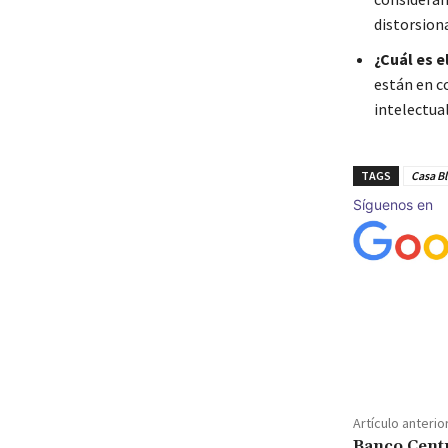
distorsion
¿Cuál es e
están en c
intelectual
TAGS
Casa B
Síguenos en
Cuota
Artículo anterio
Banco Centr