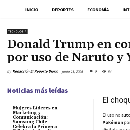
INICIO
DEPORTES
ECONOMÍA
IN
TECNOLOGÍA
Donald Trump en con
por uso de Naruto y
By
Redacción El Reporte Diario
junio 11, 2026
0
54
Noticias más leídas
El choqu
Mujeres Líderes en
Marketing y
El uso no aut
Comunicación:
Samsung Chile
Pokémon
por
Celebra la Primera
digital sin p