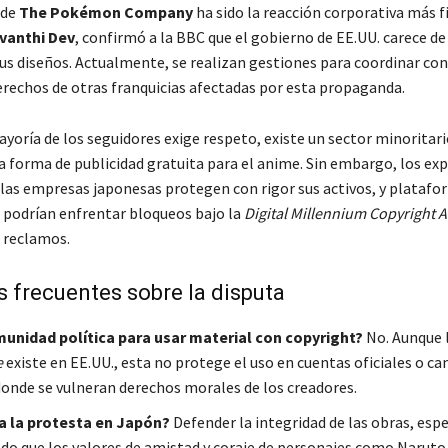
 de
The Pokémon Company
ha sido la reacción corporativa más f
vanthi Dev
, confirmó a la BBC que el gobierno de EE.UU. carece de 
sus diseños. Actualmente, se realizan gestiones para coordinar con
derechos de otras franquicias afectadas por esta propaganda.
yoría de los seguidores exige respeto, existe un sector minoritari
na forma de publicidad gratuita para el anime. Sin embargo, los ex
 las empresas japonesas protegen con rigor sus activos, y plataf
l podrían enfrentar bloqueos bajo la
Digital Millennium Copyright A
 reclamos.
 frecuentes sobre la disputa
munidad política para usar material con copyright?
No. Aunque l
e
existe en EE.UU., esta no protege el uso en cuentas oficiales o 
 donde se vulneran derechos morales de los creadores.
a la protesta en Japón?
Defender la integridad de las obras, es
do que los valores de amistad y coraje de personajes como Naruto