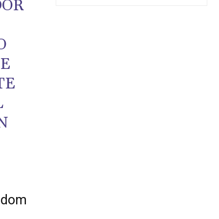
DOR
O
ME
TE
L
N
andom