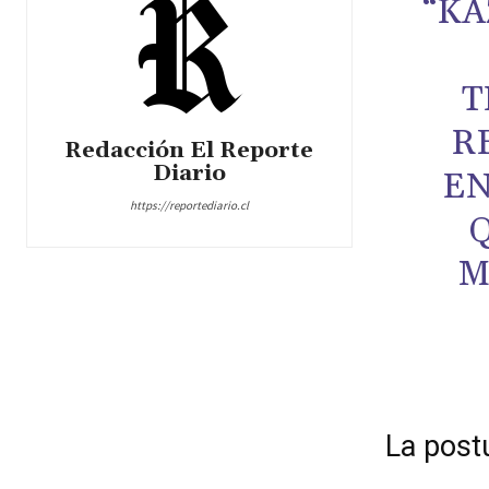
“KA
T
R
Redacción El Reporte
Diario
EN
https://reportediario.cl
M
La post