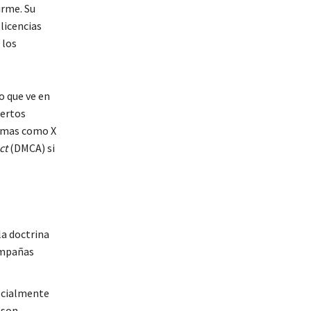
irme. Su
licencias
 los
o que ve en
pertos
ormas como X
ct
(DMCA) si
a doctrina
campañas
pecialmente
 son