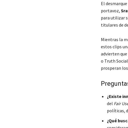
El desmarque
portavoz,
Sra
para utilizar 
titulares de 
Mientras la ma
estos clips u
advierten que
o Truth Socia
prosperan los
Preguntas
¿Existe in
del
Fair Us
políticas,
¿Qué busc
consideran