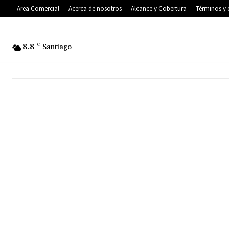
Area Comercial
Acerca de nosotros
Alcance y Cobertura
Términos y 
8.8
C
Santiago