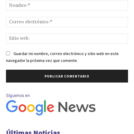
No
Co
ele
Sit
we
Guardar mi nombre, correo electrónico y sitio web en este
navegador la próxima vez que comente.
Síguenos en
Últimas Noticias