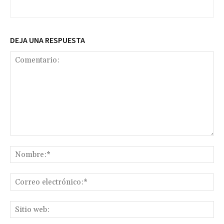
DEJA UNA RESPUESTA
Comentario:
No
Co
ele
Sit
we