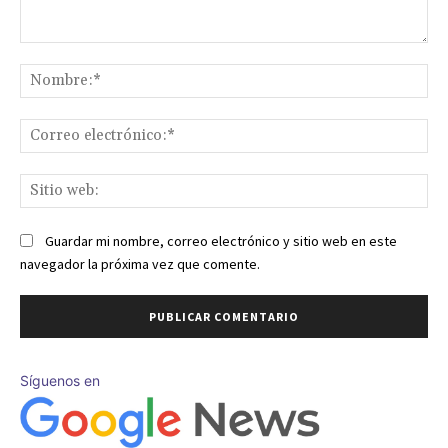
Comentario:
No
Co
ele
Sit
we
Guardar mi nombre, correo electrónico y sitio web en este
navegador la próxima vez que comente.
Síguenos en