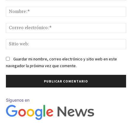
Comentario:
No
Co
ele
Sit
we
Guardar mi nombre, correo electrónico y sitio web en este
navegador la próxima vez que comente.
Síguenos en