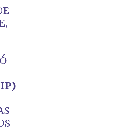
DE
E
,
YÓ
IP)
AS
OS