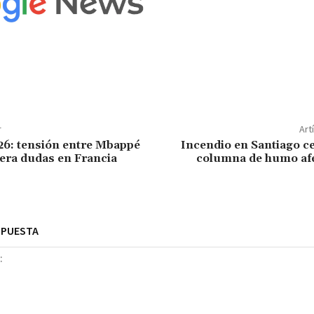
r
Art
26: tensión entre Mbappé
Incendio en Santiago c
era dudas en Francia
columna de humo afe
SPUESTA