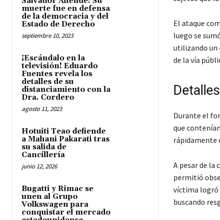
Salvador Allende: Su
muerte fue en defensa
de la democracia y del
El ataque com
Estado de Derecho
luego se sumó 
septiembre 10, 2023
utilizando un
¡Escándalo en la
de la vía públi
televisión! Eduardo
Fuentes revela los
detalles de su
Detalles
distanciamiento con la
Dra. Cordero
agosto 11, 2023
Durante el fo
que contenían 
Hotuiti Teao defiende
a Mahani Pakarati tras
rápidamente d
su salida de
Cancillería
A pesar de la 
junio 12, 2026
permitió obser
Bugatti y Rimac se
víctima logró 
unen al Grupo
buscando resg
Volkswagen para
conquistar el mercado