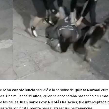
te
robo con violencia
sacudió a la comuna de
Quinta Normal
dura
nes. Una mujer de
39 años
, quien se encontraba paseando a su mas
e las calles
Juan Barros
con
Nicolás Palacios
, fue interceptada 
a agredieron brutalmente para sustraer sus pertenencias.