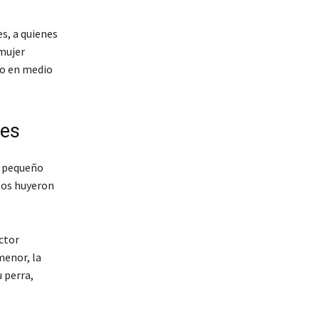
s, a quienes
 mujer
lo en medio
tes
o pequeño
etos huyeron
ctor
menor, la
u perra,