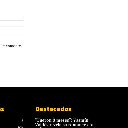
Sitio
web:
 que comente.
as
Destacados
“Fueron 8 meses”: Yasmín
8
Valdés revela su romance con
602