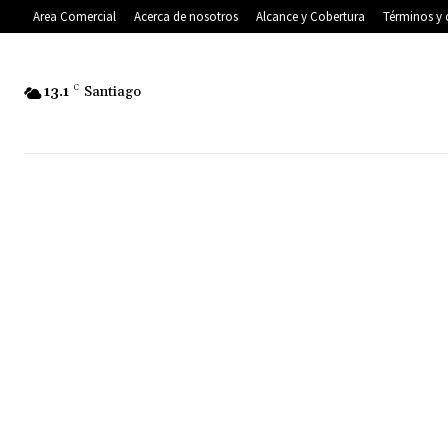
Area Comercial
Acerca de nosotros
Alcance y Cobertura
Términos y 
13.1
C
Santiago