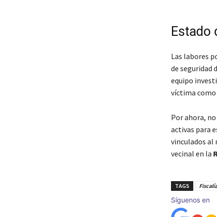
Estado d
Las labores po
de seguridad d
equipo invest
víctima como 
Por ahora, no 
activas para e
vinculados al 
vecinal en la
R
TAGS
Fiscalí
Síguenos en