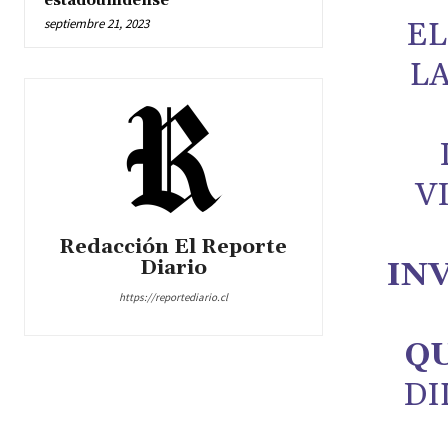
estadounidense
septiembre 21, 2023
EL
L
V
Redacción El Reporte
Diario
INV
https://reportediario.cl
Q
DI