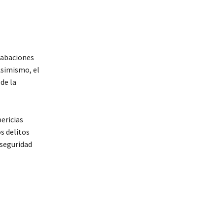
grabaciones
 Asimismo, el
de la
ericias
os delitos
 seguridad