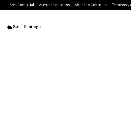
Area Comercial
Acerca de nosotros
Alcance y Cobertura
Términos y 
8.6
C
Santiago