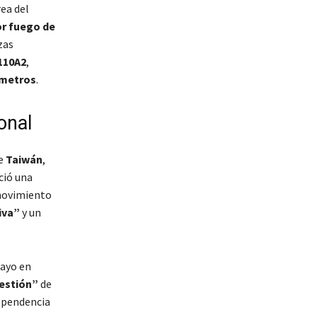
ea del
or fuego de
zas
110A2
,
ímetros
.
onal
re
Taiwán
,
ció una
 movimiento
iva”
y un
mayo en
estión”
de
dependencia