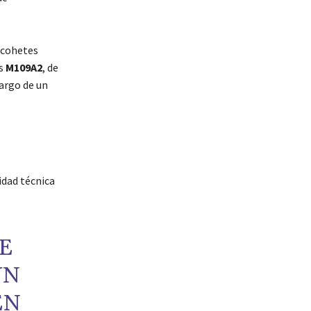
acohetes
os
M109A2
, de
argo de un
idad técnica
SE
ÚN
EN