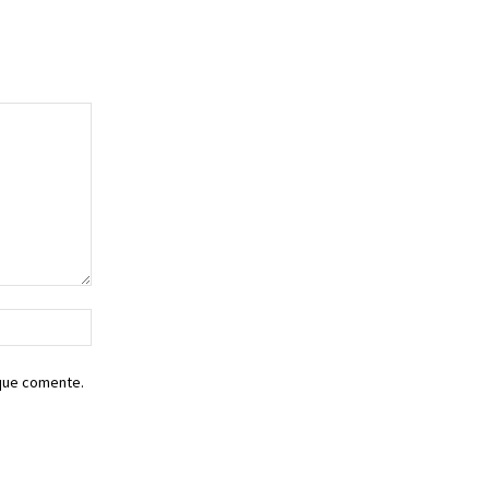
Sitio
web:
 que comente.