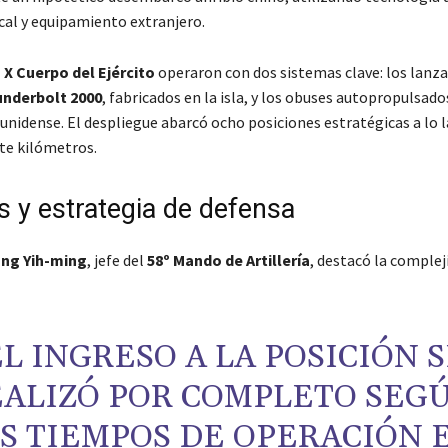
cal y equipamiento extranjero.
l
X Cuerpo del Ejército
operaron con dos sistemas clave: los lanz
nderbolt 2000
, fabricados en la isla, y los obuses autopropulsad
unidense. El despliegue abarcó ocho posiciones estratégicas a lo l
nte kilómetros.
s y estrategia de defensa
ng Yih-ming
, jefe del
58º Mando de Artillería
, destacó la complej
EL INGRESO A LA POSICIÓN 
ALIZÓ POR COMPLETO SEG
S TIEMPOS DE OPERACIÓN 