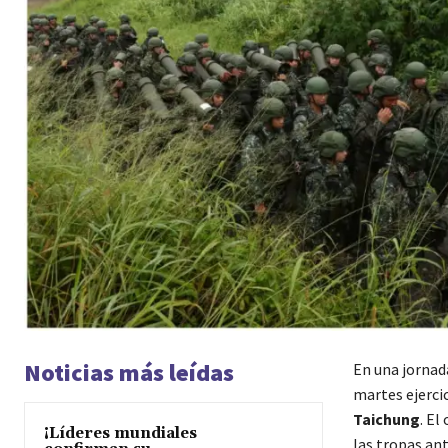
Noticias más leídas
En una jornad
martes ejerci
Taichung
. El
¡Líderes mundiales
las tropas an