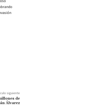
loso
mbrando
nvasión
ículo siguiente
millones de
ián Álvarez