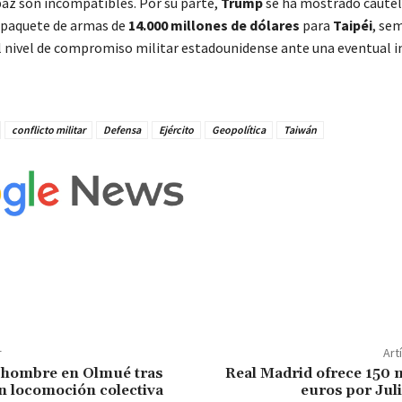
a paz son incompatibles. Por su parte,
Trump
se ha mostrado caute
 paquete de armas de
14.000 millones de dólares
para
Taipéi
, se
l nivel de compromiso militar estadounidense ante una eventual i
conflicto militar
Defensa
Ejército
Geopolítica
Taiwán
r
Art
a hombre en Olmué tras
Real Madrid ofrece 150 
n locomoción colectiva
euros por Jul