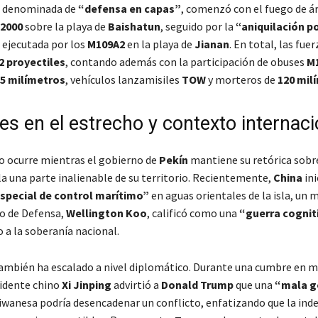
, denominada de
“defensa en capas”
, comenzó con el fuego de ár
2000
sobre la playa de
Baishatun
, seguido por la
“aniquilación p
ejecutada por los
M109A2
en la playa de
Jianan
. En total, las fuer
2 proyectiles
, contando además con la participación de obuses
M
5 milímetros
, vehículos lanzamisiles
TOW
y morteros de
120 mil
es en el estrecho y contexto internaci
o ocurre mientras el gobierno de
Pekín
mantiene su retórica sob
a una parte inalienable de su territorio. Recientemente,
China
ini
special de control marítimo”
en aguas orientales de la isla, un
ro de Defensa,
Wellington Koo
, calificó como una
“guerra cognit
o a la soberanía nacional.
también ha escalado a nivel diplomático. Durante una cumbre en 
sidente chino
Xi Jinping
advirtió a
Donald Trump
que una
“mala g
aiwanesa podría desencadenar un conflicto, enfatizando que la in