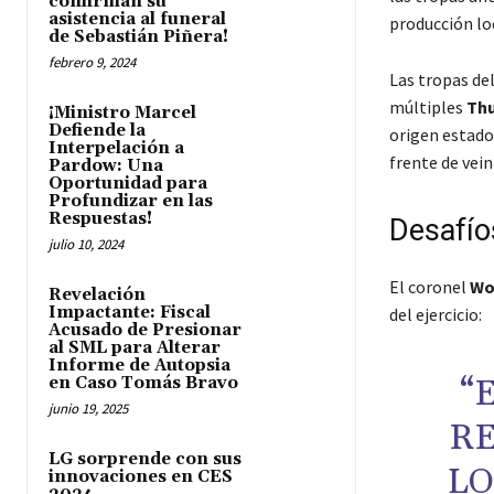
confirman su
asistencia al funeral
producción lo
de Sebastián Piñera!
febrero 9, 2024
Las tropas de
múltiples
Thu
¡Ministro Marcel
Defiende la
origen estado
Interpelación a
frente de vei
Pardow: Una
Oportunidad para
Profundizar en las
Respuestas!
Desafío
julio 10, 2024
El coronel
Wo
Revelación
Impactante: Fiscal
del ejercicio:
Acusado de Presionar
al SML para Alterar
Informe de Autopsia
“
en Caso Tomás Bravo
junio 19, 2025
RE
LG sorprende con sus
LO
innovaciones en CES