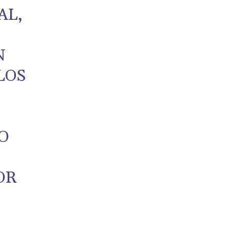
AL,
N
LOS
O
OR