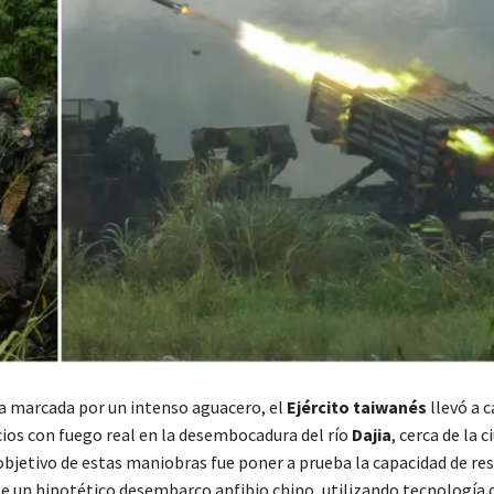
a marcada por un intenso aguacero, el
Ejército taiwanés
llevó a 
cios con fuego real en la desembocadura del río
Dajia
, cerca de la c
 objetivo de estas maniobras fue poner a prueba la capacidad de re
te un hipotético desembarco anfibio chino, utilizando tecnología 