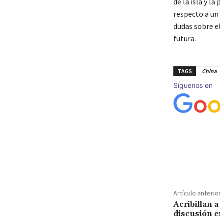
de la isla y l
respecto a un
dudas sobre e
futura.
TAGS
China
Síguenos en
Cuota
Artículo anterio
Acribillan 
discusión e