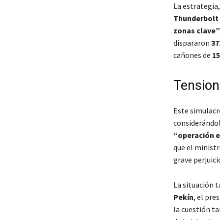
La estrategia
Thunderbolt 
zonas clave”
dispararon
37
cañones de
15
Tension
Este simulacr
considerándol
“operación e
que el minist
grave perjuici
La situación 
Pekín
, el pre
la cuestión t