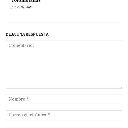
colombianas
junio 16, 2026
DEJA UNA RESPUESTA
Comentario:
No
Co
ele