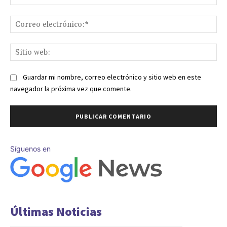
Co
ele
Sit
we
Guardar mi nombre, correo electrónico y sitio web en este
navegador la próxima vez que comente.
Síguenos en
Últimas Noticias