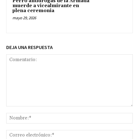
Perro antidrogas de la Armada
muerde a vicealmirante en
plena ceremonia
mayo 29, 2026
DEJA UNA RESPUESTA
Comentario:
No
Co