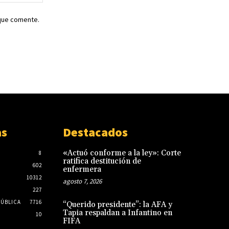
web:
 que comente.
as
Destacados
«Actuó conforme a la ley»: Corte
8
ratifica destitución de
602
enfermera
10312
agosto 7, 2026
227
PÚBLICA
7716
“Querido presidente”: la AFA y
Tapia respaldan a Infantino en
10
FIFA