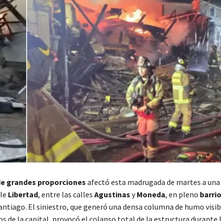
de grandes proporciones
afectó esta madrugada de martes a una
lle
Libertad
, entre las calles
Agustinas
y
Moneda
, en pleno
barri
Santiago. El siniestro, que generó una densa columna de humo visib
s de la capital, provocó el colapso total de la estructura durante 