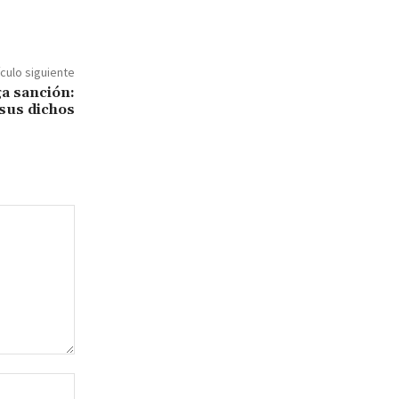
ículo siguiente
ga sanción:
 sus dichos
Sitio