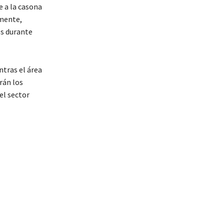
e a la casona
amente,
os durante
ntras el área
rán los
el sector