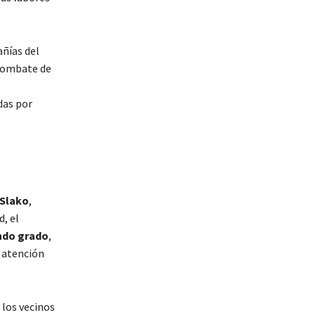
añías del
 combate de
das por
 Slako
,
d, el
ndo grado
,
r atención
 los vecinos