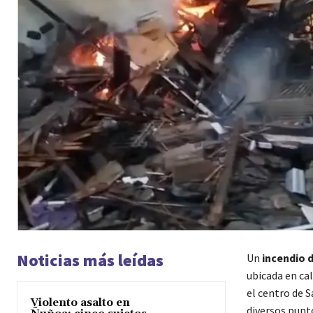
Noticias más leídas
Un
incendio 
ubicada en ca
el centro de 
Violento asalto en
diversos punto