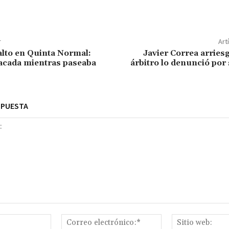
r
Art
alto en Quinta Normal:
Javier Correa arries
acada mientras paseaba
árbitro lo denunció por
SPUESTA
Nombre:*
Correo