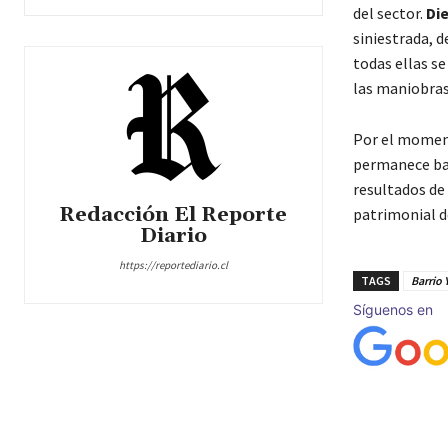
del sector.
Di
siniestrada, 
todas ellas s
las maniobras
Por el moment
permanece baj
resultados de 
Redacción El Reporte
patrimonial d
Diario
https://reportediario.cl
TAGS
Barrio
Síguenos en