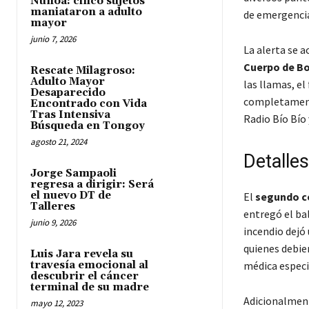
Ñuñoa: cinco sujetos
maniataron a adulto
de emergenci
mayor
junio 7, 2026
La alerta se a
Cuerpo de B
Rescate Milagroso:
Adulto Mayor
las llamas, el
Desaparecido
completamente
Encontrado con Vida
Tras Intensiva
Radio Bío Bío 
Búsqueda en Tongoy
agosto 21, 2024
Detalles
Jorge Sampaoli
regresa a dirigir: Será
el nuevo DT de
El
segundo c
Talleres
entregó el bal
junio 9, 2026
incendio dejó
quienes debier
Luis Jara revela su
travesía emocional al
médica especi
descubrir el cáncer
terminal de su madre
Adicionalment
mayo 12, 2023