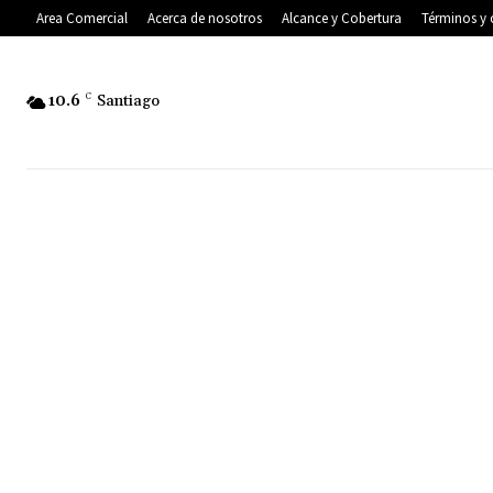
Area Comercial
Acerca de nosotros
Alcance y Cobertura
Términos y 
10.6
C
Santiago