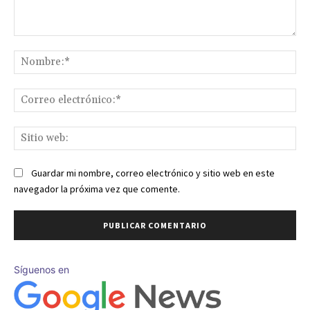
Comentario:
No
Co
ele
Sit
we
Guardar mi nombre, correo electrónico y sitio web en este
navegador la próxima vez que comente.
Síguenos en