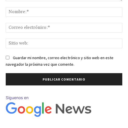
Comentario:
No
Co
ele
Sit
we
Guardar mi nombre, correo electrónico y sitio web en este
navegador la próxima vez que comente.
Síguenos en