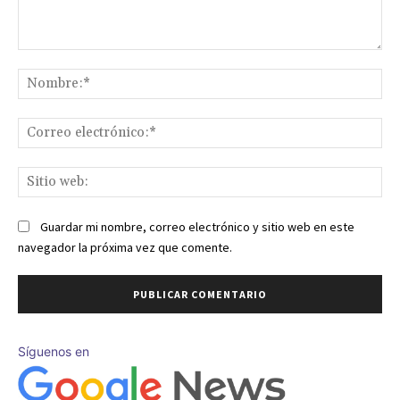
Comentario:
No
Co
ele
Sit
we
Guardar mi nombre, correo electrónico y sitio web en este
navegador la próxima vez que comente.
Síguenos en