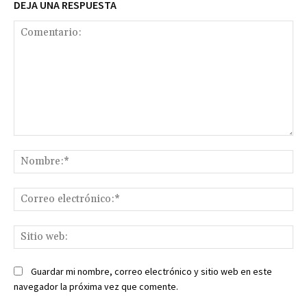
DEJA UNA RESPUESTA
Comentario:
No
Co
ele
Sit
we
Guardar mi nombre, correo electrónico y sitio web en este
navegador la próxima vez que comente.