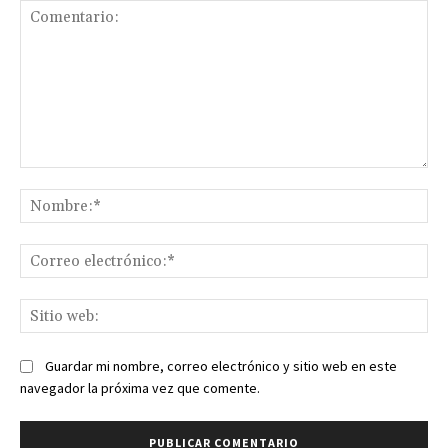
Comentario:
No
Co
ele
Sit
we
Guardar mi nombre, correo electrónico y sitio web en este
navegador la próxima vez que comente.