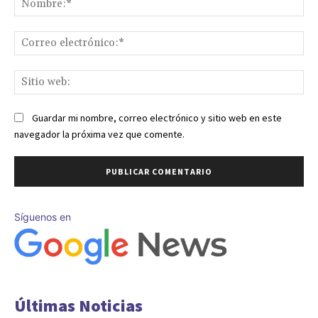
Co
ele
Sit
we
Guardar mi nombre, correo electrónico y sitio web en este
navegador la próxima vez que comente.
Síguenos en
Últimas Noticias