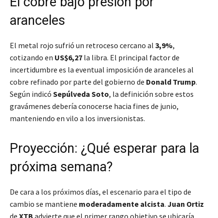
El cobre bajo presión por
aranceles
El metal rojo sufrió un retroceso cercano al
3,9%
,
cotizando en
US$6,27
la libra. El principal factor de
incertidumbre es la eventual imposición de aranceles al
cobre refinado por parte del gobierno de
Donald Trump
.
Según indicó
Sepúlveda Soto
, la definición sobre estos
gravámenes debería conocerse hacia fines de junio,
manteniendo en vilo a los inversionistas.
Proyección: ¿Qué esperar para la
próxima semana?
De cara a los próximos días, el escenario para el tipo de
cambio se mantiene
moderadamente alcista
.
Juan Ortiz
de
XTB
advierte que el primer rango objetivo se ubicaría