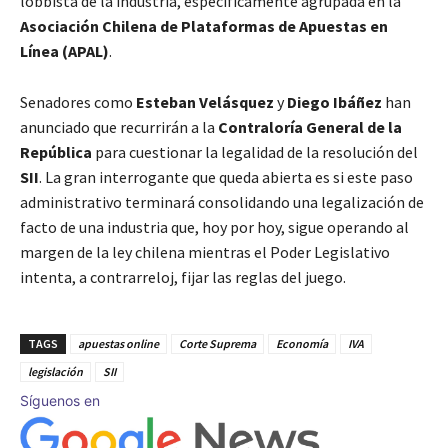
lobbista de la industria, específicamente agrupada en la
Asociación Chilena de Plataformas de Apuestas en
Línea (APAL)
.
Senadores como
Esteban Velásquez
y
Diego Ibáñez
han
anunciado que recurrirán a la
Contraloría General de la
República
para cuestionar la legalidad de la resolución del
SII
. La gran interrogante que queda abierta es si este paso
administrativo terminará consolidando una legalización de
facto de una industria que, hoy por hoy, sigue operando al
margen de la ley chilena mientras el Poder Legislativo
intenta, a contrarreloj, fijar las reglas del juego.
TAGS
apuestas online
Corte Suprema
Economía
IVA
legislación
SII
Síguenos en