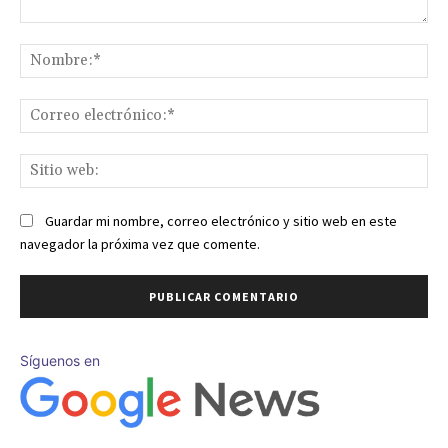
Comentario:
No
Co
ele
Sit
we
Guardar mi nombre, correo electrónico y sitio web en este
navegador la próxima vez que comente.
Síguenos en