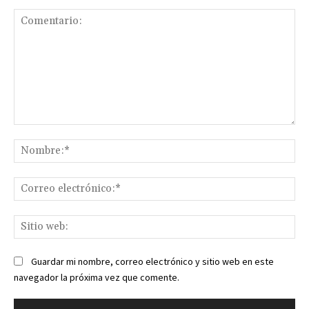
Comentario:
No
Co
ele
Sit
we
Guardar mi nombre, correo electrónico y sitio web en este
navegador la próxima vez que comente.