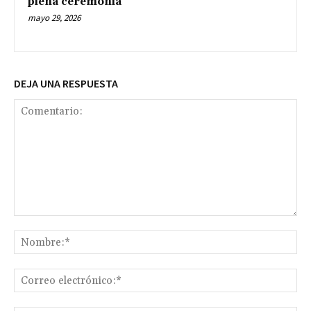
plena ceremonia
mayo 29, 2026
DEJA UNA RESPUESTA
Comentario:
No
Co
ele