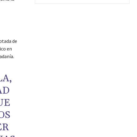
ptada de
ico en
adanía.
A,
AD
UE
OS
ER