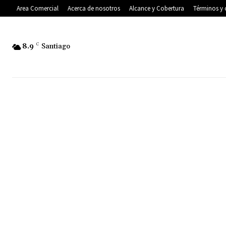
Area Comercial
Acerca de nosotros
Alcance y Cobertura
Términos y 
8.9
C
Santiago