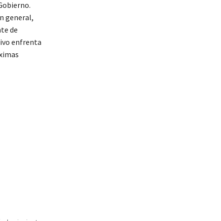
Gobierno.
n general,
te de
tivo enfrenta
óximas