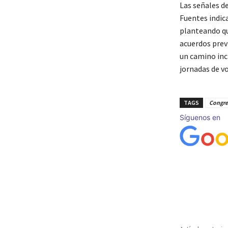
Las señales d
Fuentes indica
planteando qu
acuerdos prev
un camino inc
jornadas de v
TAGS
Congre
Síguenos en
Cuota