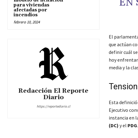
EN 
modelo de licitación
para viviendas
afectadas por
incendios
febrero 10, 2024
El parlamenta
que actúan con
definir cuál s
hoy enfrentan 
media y la cl
Tension
Redacción El Reporte
Diario
Esta definició
https://reportediario.cl
Ejecutivo conv
instancia en 
(DC)
y el
PDG
.