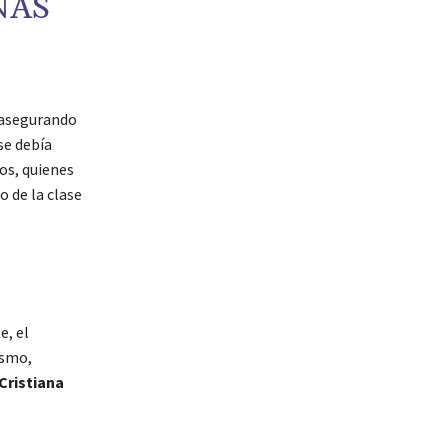
NAS
, asegurando
 se debía
os, quienes
o de la clase
e, el
ismo,
Cristiana