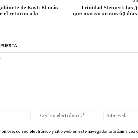
r
Art
abinete de Kast: El más
Trinidad Steinert: las 
 el retorno a la
que marcaron sus 69 días 
SPUESTA
Nombre:*
Correo
electrónico:*
nombre, correo electrónico y sitio web en este navegador la próxima vez