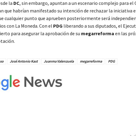
esde la
DC
, sin embargo, apuntan a un escenario complejo para el 
n que habrían manifestado su intención de rechazar la iniciativa e
e cualquier punto que aprueben posteriormente será independien
ios con La Moneda. Con el
PDG
liberando a sus diputados, el Ejecu
ierto para asegurar la aprobación de su
megarreforma
en las pr
otación.
so
José Antonio Kast
Juanma Valenzuela
megarreforma
PDG