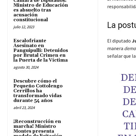
Cámara de Diputados!
Ministro de Educación
responsabilida
es absuelto tras
acusación
constitucional
La postu
julio 12, 2023
El diputado
J
Escalofriante
Asesinato en
manera
democ
Panguipulli: Detenidos
por Brutal Crimen en
señalar que la
la Puerta de la Víctima
agosto 30, 2024
DE
Descubre cómo el
Pequeño Cottolengo
DE
Cerrillos ha
transformado vidas
DE
durante 54 años
abril 23, 2024
CA
¡Reconstrucción en
TI
marcha! Ministro
Montes presenta