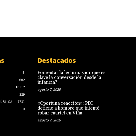
as
Destacados
Fomentar la lectura: ¿por qué es
8
clave la conversación desde la
602
infancia?
10312
agosto 7, 2026
229
PÚBLICA
7731
«Oportuna reacción»: PDI
detiene a hombre que intentó
10
robar cuartel en Viña
agosto 7, 2026