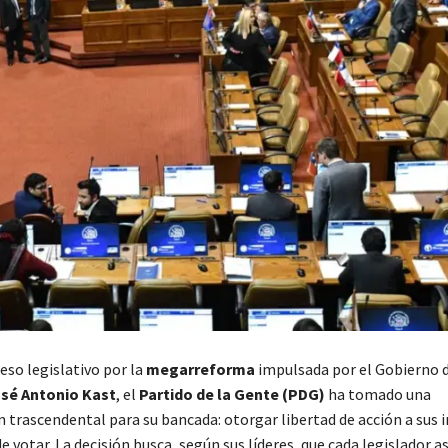
eso legislativo por la
megarreforma
impulsada por el Gobierno 
sé Antonio Kast
, el
Partido de la Gente (PDG)
ha tomado una
 trascendental para su bancada: otorgar libertad de acción a sus 
votar. La decisión busca, según sus líderes, que cada legislador a