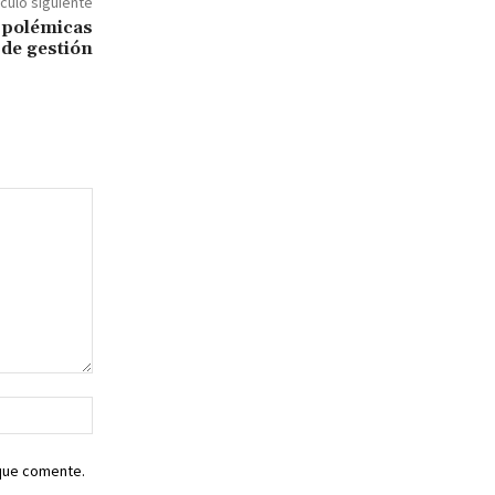
ículo siguiente
3 polémicas
de gestión
Sitio
web:
 que comente.