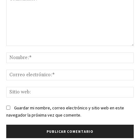
Comentario:
No
Co
ele
Sit
we
Guardar mi nombre, correo electrónico y sitio web en este
navegador la próxima vez que comente.