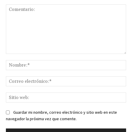
Comentario:
No
Co
ele
Sit
we
Guardar mi nombre, correo electrónico y sitio web en este
navegador la próxima vez que comente.