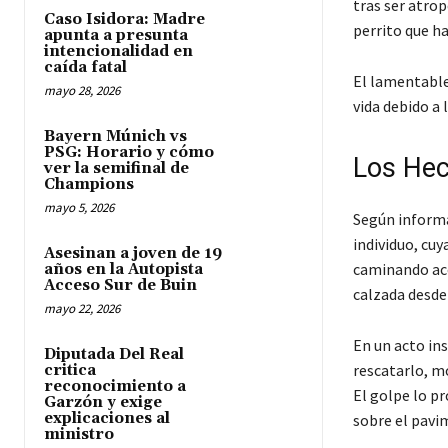
tras ser atro
Caso Isidora: Madre
perrito que ha
apunta a presunta
intencionalidad en
caída fatal
El lamentable 
mayo 28, 2026
vida debido a 
Bayern Múnich vs
PSG: Horario y cómo
Los Hec
ver la semifinal de
Champions
mayo 5, 2026
Según informa
individuo, cu
Asesinan a joven de 19
caminando aco
años en la Autopista
Acceso Sur de Buin
calzada desde 
mayo 22, 2026
En un acto ins
Diputada Del Real
rescatarlo, m
critica
reconocimiento a
El golpe lo pr
Garzón y exige
explicaciones al
sobre el pavi
ministro