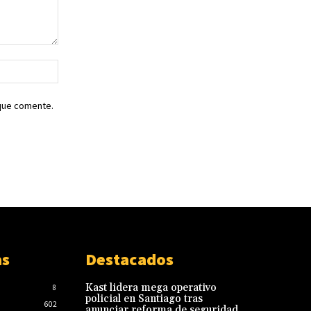
Sitio
web:
 que comente.
as
Destacados
Kast lidera mega operativo
8
policial en Santiago tras
602
anunciar reforma de seguridad