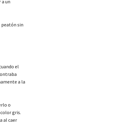
 a un
l peatón sin
cuando el
contraba
namente a la
erlo o
olor gris.
a al caer