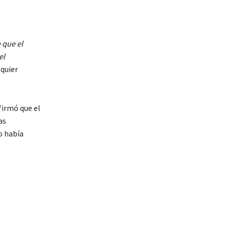
 que el
el
lquier
firmó que el
as
o había