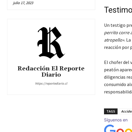
julio 17, 2023
Testimon
Un testigo pre
perrito corre a 
atropello»
. L
reacción por 
El chofer del 
Redacción El Reporte
peatón apareci
Diario
diligencias r
https://reportediario.cl
consumido alc
responsabilid
TAGS
Accide
Síguenos en