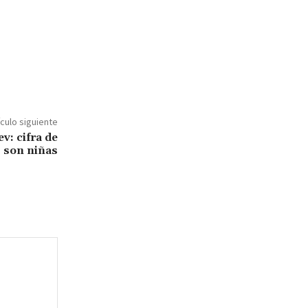
ículo siguiente
v: cifra de
s son niñas