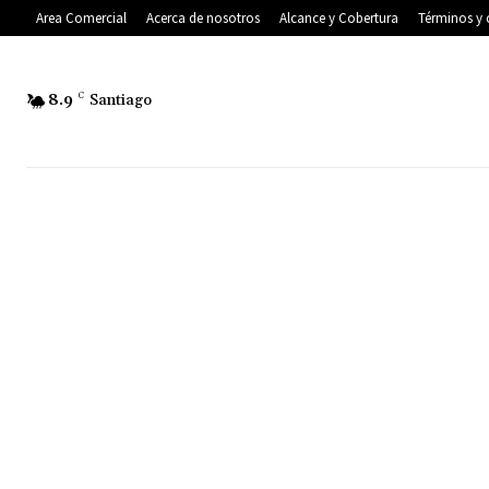
Area Comercial
Acerca de nosotros
Alcance y Cobertura
Términos y 
8.9
C
Santiago