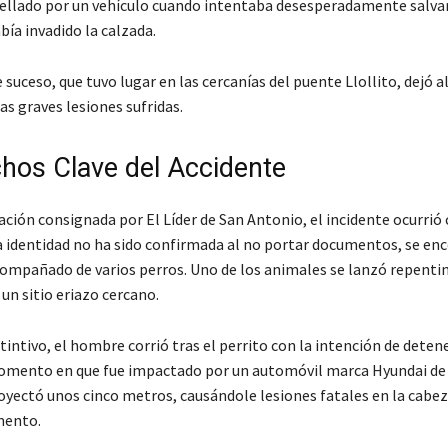
pellado por un vehículo cuando intentaba desesperadamente salvar
bía invadido la calzada.
suceso, que tuvo lugar en las cercanías del puente Llollito, dejó a
las graves lesiones sufridas.
hos Clave del Accidente
ción consignada por El Líder de San Antonio, el incidente ocurrió 
ya identidad no ha sido confirmada al no portar documentos, se en
mpañado de varios perros. Uno de los animales se lanzó repenti
un sitio eriazo cercano.
tintivo, el hombre corrió tras el perrito con la intención de deten
omento en que fue impactado por un automóvil marca Hyundai de c
oyectó unos cinco metros, causándole lesiones fatales en la cabez
mento.