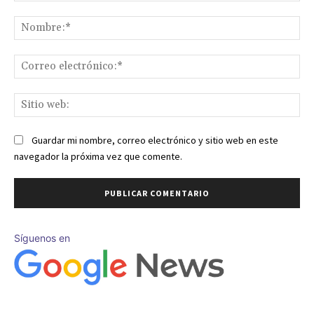
Comentario:
No
Co
ele
Sit
we
Guardar mi nombre, correo electrónico y sitio web en este
navegador la próxima vez que comente.
Síguenos en