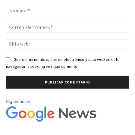
Comentario:
No
Co
ele
Sit
we
Guardar mi nombre, correo electrónico y sitio web en este
navegador la próxima vez que comente.
Síguenos en