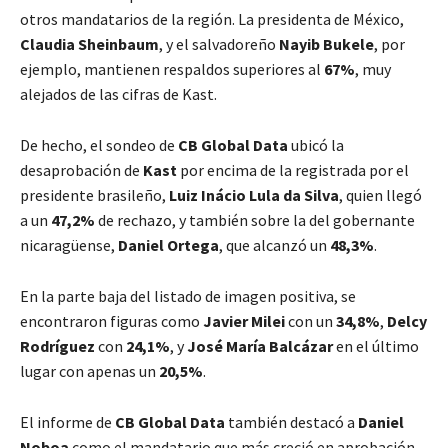
otros mandatarios de la región. La presidenta de México,
Claudia Sheinbaum
, y el salvadoreño
Nayib Bukele
, por
ejemplo, mantienen respaldos superiores al
67%
, muy
alejados de las cifras de Kast.
De hecho, el sondeo de
CB Global Data
ubicó la
desaprobación de
Kast
por encima de la registrada por el
presidente brasileño,
Luiz Inácio Lula da Silva
, quien llegó
a un
47,2%
de rechazo, y también sobre la del gobernante
nicaragüense,
Daniel Ortega
, que alcanzó un
48,3%
.
En la parte baja del listado de imagen positiva, se
encontraron figuras como
Javier Milei
con un
34,8%
,
Delcy
Rodríguez
con
24,1%
, y
José María Balcázar
en el último
lugar con apenas un
20,5%
.
El informe de
CB Global Data
también destacó a
Daniel
Noboa
como el mandatario que más creció en aprobación