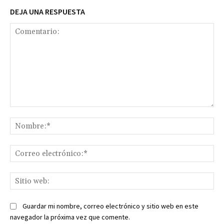
DEJA UNA RESPUESTA
Comentario:
No
Co
ele
Sit
we
Guardar mi nombre, correo electrónico y sitio web en este
navegador la próxima vez que comente.