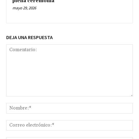
plena ceremonia
mayo 29, 2026
DEJA UNA RESPUESTA
Comentario:
No
Co
ele