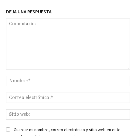
DEJA UNA RESPUESTA
Comentario:
No
Co
ele
Sit
we
Guardar mi nombre, correo electrónico y sitio web en este