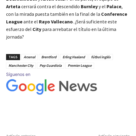
Arteta
cerrará contra el descendido
Burnley
y el
Palace
,
con la mirada puesta también en la final de la
Conference
League
ante el
Rayo Vallecano
. ¿Será suficiente este
esfuerzo del
City
para arrebatar el título en la última
jornada?
TAGS
Arsenal
Brentford
Erling Haaland
fútbol inglés
Manchester City
Pep Guardiola
Premier League
Síguenos en
Artículo anterior
Artículo siguiente