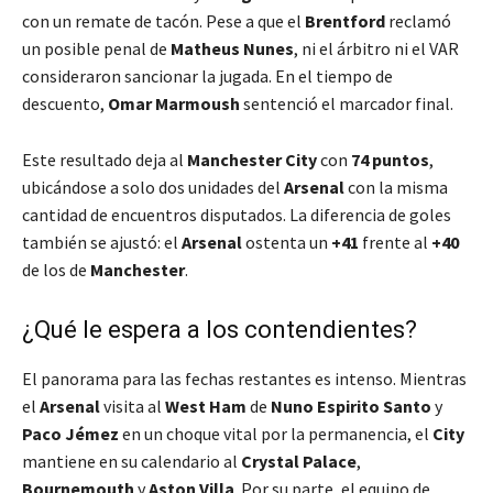
con un remate de tacón. Pese a que el
Brentford
reclamó
un posible penal de
Matheus Nunes
, ni el árbitro ni el VAR
consideraron sancionar la jugada. En el tiempo de
descuento,
Omar Marmoush
sentenció el marcador final.
Este resultado deja al
Manchester City
con
74 puntos
,
ubicándose a solo dos unidades del
Arsenal
con la misma
cantidad de encuentros disputados. La diferencia de goles
también se ajustó: el
Arsenal
ostenta un
+41
frente al
+40
de los de
Manchester
.
¿Qué le espera a los contendientes?
El panorama para las fechas restantes es intenso. Mientras
el
Arsenal
visita al
West Ham
de
Nuno Espirito Santo
y
Paco Jémez
en un choque vital por la permanencia, el
City
mantiene en su calendario al
Crystal Palace
,
Bournemouth
y
Aston Villa
. Por su parte, el equipo de