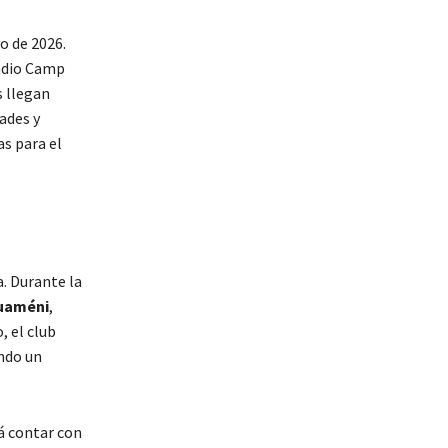
o de 2026.
tadio Camp
s llegan
ades y
s para el
a. Durante la
ouaméni
,
 el club
ndo un
á contar con