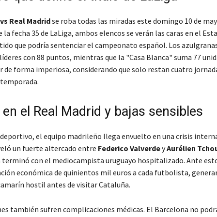
vs Real Madrid
se roba todas las miradas este domingo 10 de may
e la fecha 35 de LaLiga, ambos elencos se verán las caras en el Es
tido que podría sentenciar el campeonato español. Los azulgrana
líderes con 88 puntos, mientras que la "Casa Blanca" suma 77 unid
r de forma imperiosa, considerando que solo restan cuatro jornada
 temporada.
 en el Real Madrid y bajas sensibles
 deportivo, el equipo madrileño llega envuelto en una crisis intern
eló un fuerte altercado entre
Federico Valverde
y
Aurélien Tch
n terminó con el mediocampista uruguayo hospitalizado. Ante esto,
nción económica de quinientos mil euros a cada futbolista, genera
amarín hostil antes de visitar Cataluña.
es también sufren complicaciones médicas. El Barcelona no podr