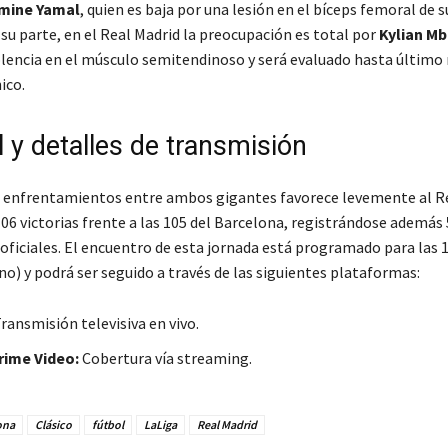
mine Yamal
, quien es baja por una lesión en el bíceps femoral de s
 su parte, en el Real Madrid la preocupación es total por
Kylian M
lencia en el músculo semitendinoso y será evaluado hasta último
ico.
l y detalles de transmisión
de enfrentamientos entre ambos gigantes favorece levemente al R
06 victorias frente a las 105 del Barcelona, registrándose ademá
 oficiales. El encuentro de esta jornada está programado para las 
no) y podrá ser seguido a través de las siguientes plataformas:
ransmisión televisiva en vivo.
ime Video:
Cobertura vía streaming.
ona
Clásico
fútbol
LaLiga
Real Madrid