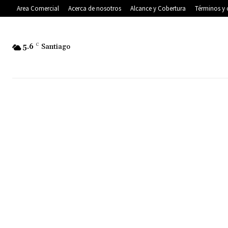
Area Comercial
Acerca de nosotros
Alcance y Cobertura
Términos y 
5.6
C
Santiago