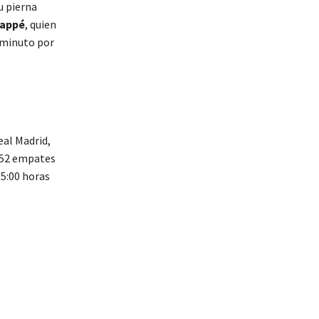
u pierna
bappé
, quien
 minuto por
eal Madrid,
s 52 empates
15:00 horas