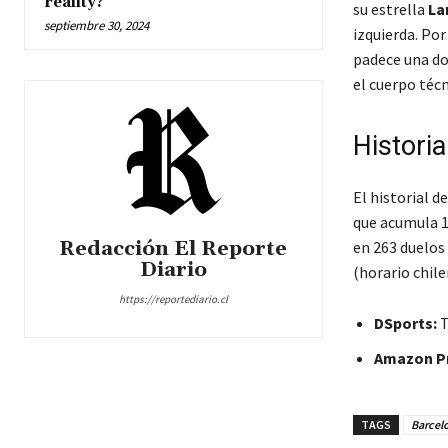
reality?
su estrella
La
septiembre 30, 2024
izquierda. Por
padece una do
el cuerpo técn
Historia
El historial 
que acumula 1
Redacción El Reporte
en 263 duelos
Diario
(horario chile
https://reportediario.cl
DSports:
T
Amazon Pr
TAGS
Barcel