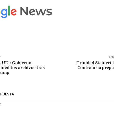
r
Art
E.UU.: Gobierno
Trinidad Steinert 
 inéditos archivos tras
Contraloría prepa
rump
SPUESTA