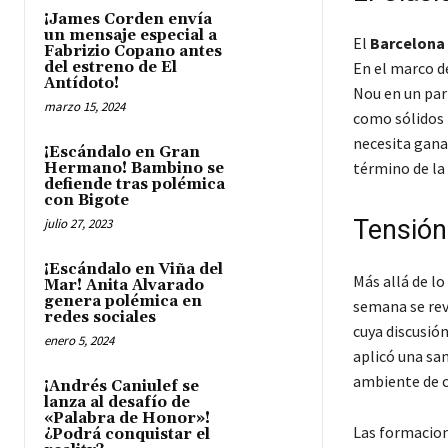
¡James Corden envía
un mensaje especial a
El
Barcelona 
Fabrizio Copano antes
del estreno de El
En el marco d
Antídoto!
Nou en un par
marzo 15, 2024
como sólidos 
necesita gana
¡Escándalo en Gran
término de la
Hermano! Bambino se
defiende tras polémica
con Bigote
Tensión
julio 27, 2023
¡Escándalo en Viña del
Más allá de lo
Mar! Anita Alvarado
genera polémica en
semana se rev
redes sociales
cuya discusió
enero 5, 2024
aplicó una sa
ambiente de c
¡Andrés Caniulef se
lanza al desafío de
«Palabra de Honor»!
Las formacion
¿Podrá conquistar el