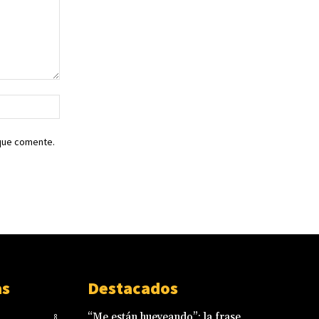
Sitio
web:
 que comente.
as
Destacados
“Me están hueveando”: la frase
8