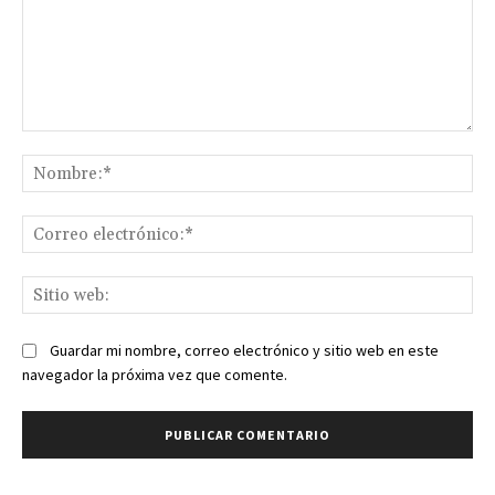
Comentario:
No
Co
ele
Sit
we
Guardar mi nombre, correo electrónico y sitio web en este
navegador la próxima vez que comente.