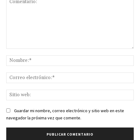
Comentario:
No
Co
ele
Sit
we
Guardar mi nombre, correo electrónico y sitio web en este
navegador la próxima vez que comente.