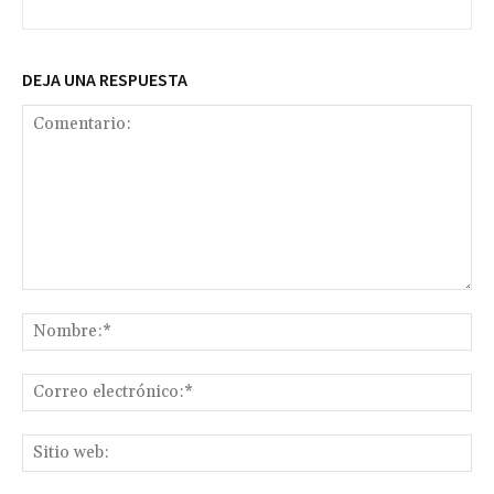
DEJA UNA RESPUESTA
Comentario:
No
Co
ele
Sit
we